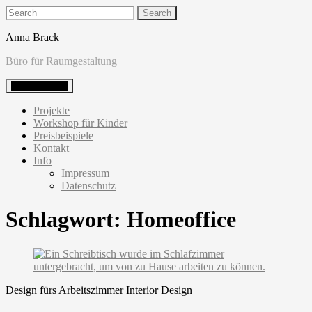
Skip
Search
to
for:
content
Anna Brack
Büro für Raumgestaltung
Primary Menu
Projekte
Workshop für Kinder
Preisbeispiele
Kontakt
Info
Impressum
Datenschutz
Schlagwort:
Homeoffice
Design fürs Arbeitszimmer
Interior Design