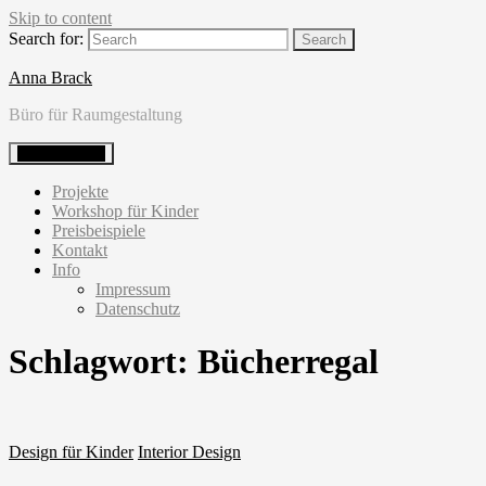
Skip to content
Search for:
Anna Brack
Büro für Raumgestaltung
Primary Menu
Projekte
Workshop für Kinder
Preisbeispiele
Kontakt
Info
Impressum
Datenschutz
Schlagwort:
Bücherregal
Design für Kinder
Interior Design